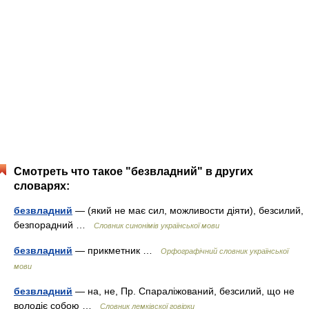
Смотреть что такое "безвладний" в других
словарях:
безвладний
— (який не має сил, можливости діяти), безсилий,
безпорадний …
Словник синонімів української мови
безвладний
— прикметник …
Орфографічний словник української
мови
безвладний
— на, не, Пр. Спараліжований, безсилий, що не
володіє собою …
Словник лемківскої говірки