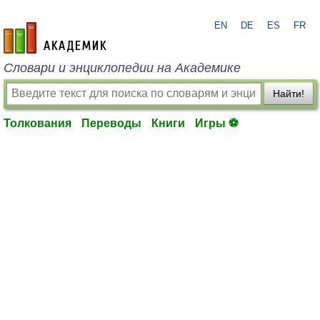
EN
DE
ES
FR
academic.ru
Словари и энциклопедии на Академике
Найти!
Толкования
Переводы
Книги
Игры ⚽