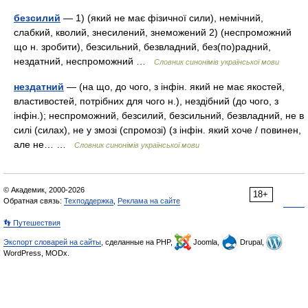
безсилий
— 1) (який не має фізичної сили), немічний,
слабкий, кволий, знесилений, знеможений 2) (неспроможний
що н. зробити), безсильний, безвладний, без(по)радний,
нездатний, неспроможний …
Словник синонімів української мови
нездатний
— (на що, до чого, з інфін. який не має якостей,
властивостей, потрібних для чого н.), нездібний (до чого, з
інфін.); неспроможний, безсилий, безсильний, безвладний, не в
силі (силах), не у змозі (спромозі) (з інфін. який хоче / повинен,
але не… …
Словник синонімів української мови
© Академик, 2000-2026
18+
Обратная связь:
Техподдержка
,
Реклама на сайте
👣 Путешествия
Экспорт словарей на сайты
, сделанные на PHP,
Joomla,
Drupal,
WordPress, MODx.