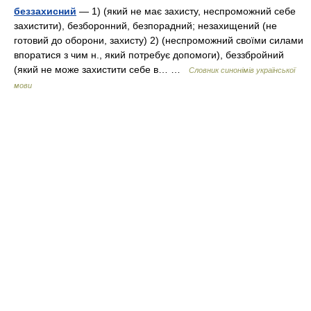
беззахисний
— 1) (який не має захисту, неспроможний себе
захистити), безборонний, безпорадний; незахищений (не
готовий до оборони, захисту) 2) (неспроможний своїми силами
впоратися з чим н., який потребує допомоги), беззбройний
(який не може захистити себе в… …
Словник синонімів української
мови