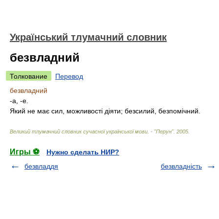
Український тлумачний словник
безвладний
Толкование
Перевод
безвладний
-а, -е.
Який не має сил, можливості діяти; безсилий, безпомічний.
Великий тлумачний словник сучасної української мови. - "Перун"
.
2005
.
Игры ⚽
Нужно сделать НИР?
безвладдя
безвладність