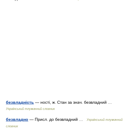
безвладність
— ності, ж. Стан за знач. безвладний …
Український тлумачний словник
безвладно
— Присл. до безвладний …
Український тлумачний
словник